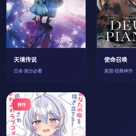
天境传说
使命召唤
日本·高分必看
美国·经典神作
神作