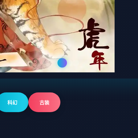
科幻
古装