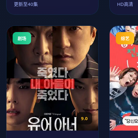
更新至40集
HD高清
剧场
综艺
9.0