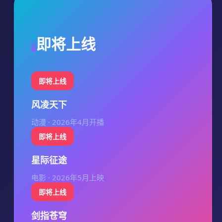
即将上线
即将上线
风凌天下
动漫 · 2026年4月开播
即将上线
星际征途
电影 · 2026年5月上映
即将上线
剑指苍穹