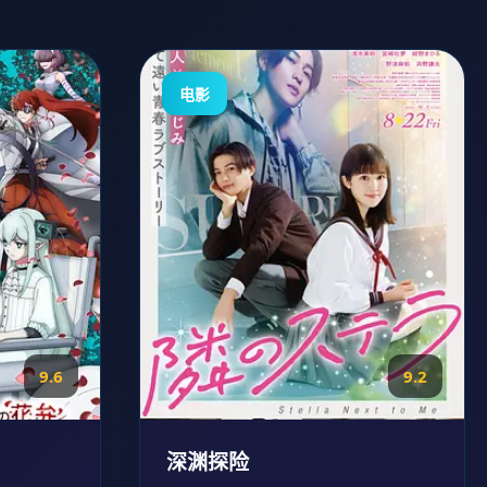
电影
9.6
9.2
深渊探险