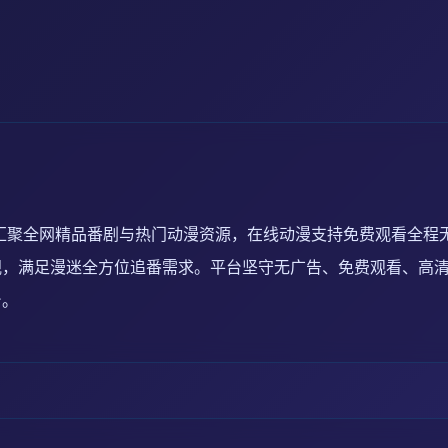
汇聚全网精品番剧与热门动漫资源，在线动漫支持免费观看全程
视，满足漫迷全方位追番需求。平台坚守无广告、免费观看、高
台。