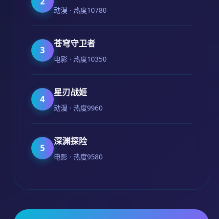
2
动漫 · 热度10780
苍穹守卫者
3
电影 · 热度10350
星刃战姬
4
动漫 · 热度9960
深渊探险
5
电影 · 热度9580