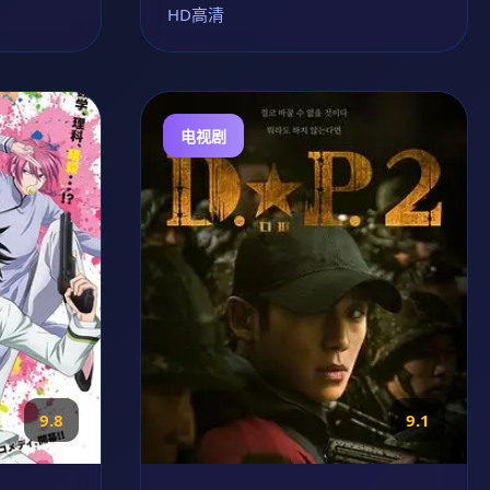
HD高清
电视剧
9.8
9.1